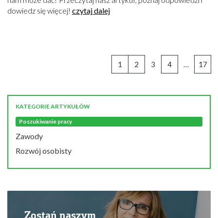
dowiedz się więcej!
czytaj dalej
1
2
3
4
…
17
KATEGORIE ARTYKUŁÓW
Poszukiwanie pracy
Zawody
Rozwój osobisty
Zostań naszym