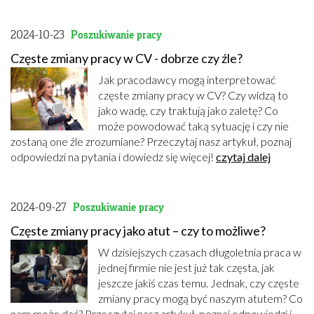
2024-10-23
Poszukiwanie pracy
Częste zmiany pracy w CV - dobrze czy źle?
Jak pracodawcy mogą interpretować
częste zmiany pracy w CV? Czy widzą to
jako wadę, czy traktują jako zaletę? Co
może powodować taką sytuację i czy nie
zostaną one źle zrozumiane? Przeczytaj nasz artykuł, poznaj
odpowiedzi na pytania i dowiedz się więcej!
czytaj dalej
2024-09-27
Poszukiwanie pracy
Częste zmiany pracy jako atut – czy to możliwe?
W dzisiejszych czasach długoletnia praca w
jednej firmie nie jest już tak częsta, jak
jeszcze jakiś czas temu. Jednak, czy częste
zmiany pracy mogą być naszym atutem? Co
nam może dać? Przeczytaj nasz artykuł, poznaj odpowiedzi i