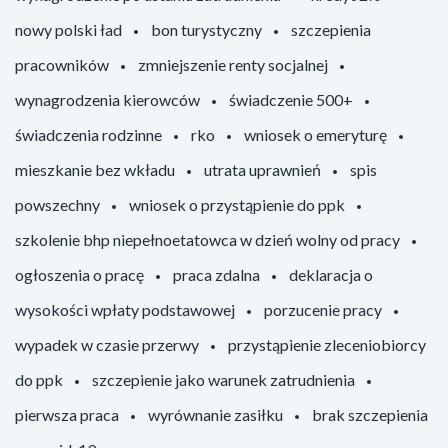
nowy polski ład
bon turystyczny
szczepienia
pracowników
zmniejszenie renty socjalnej
wynagrodzenia kierowców
świadczenie 500+
świadczenia rodzinne
rko
wniosek o emeryturę
mieszkanie bez wkładu
utrata uprawnień
spis
powszechny
wniosek o przystąpienie do ppk
szkolenie bhp niepełnoetatowca w dzień wolny od pracy
ogłoszenia o pracę
praca zdalna
deklaracja o
wysokości wpłaty podstawowej
porzucenie pracy
wypadek w czasie przerwy
przystąpienie zleceniobiorcy
do ppk
szczepienie jako warunek zatrudnienia
pierwsza praca
wyrównanie zasiłku
brak szczepienia