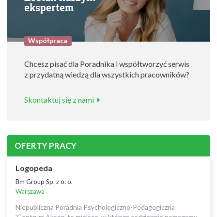
ekspertem
Współpraca
Chcesz pisać dla Poradnika i współtworzyć serwis
z przydatną wiedzą dla wszystkich pracowników?
Skontaktuj się z nami
OFERTY PRACY
Logopeda
Bm Group Sp. z o. o.
Warszawa
Niepubliczna Poradnia Psychologiczno-Pedagogiczna
'Centrum Akson' to miejsce, w którym codziennie pomagamy