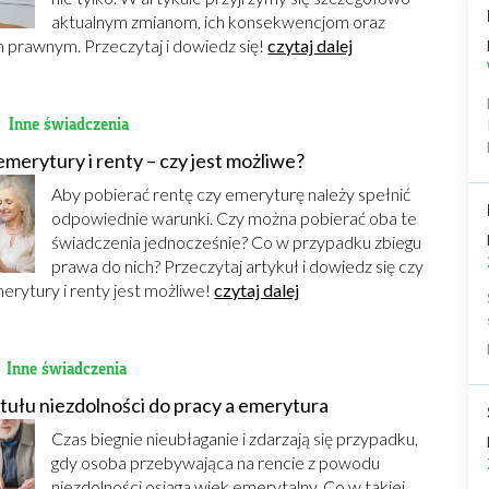
aktualnym zmianom, ich konsekwencjom oraz
prawnym. Przeczytaj i dowiedz się!
czytaj dalej
2
Inne świadczenia
merytury i renty – czy jest możliwe?
Aby pobierać rentę czy emeryturę należy spełnić
odpowiednie warunki. Czy można pobierać oba te
świadczenia jednocześnie? Co w przypadku zbiegu
prawa do nich? Przeczytaj artykuł i dowiedz się czy
erytury i renty jest możliwe!
czytaj dalej
1
Inne świadczenia
ytułu niezdolności do pracy a emerytura
Czas biegnie nieubłaganie i zdarzają się przypadku,
gdy osoba przebywająca na rencie z powodu
niezdolności osiąga wiek emerytalny. Co w takiej