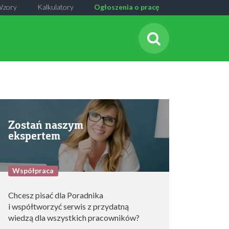
Wzory
Kalkulatory
Ogłoszenia o pracę
Zostań naszym
ekspertem
Współpraca
Chcesz pisać dla Poradnika
i współtworzyć serwis z przydatną
wiedzą dla wszystkich pracowników?