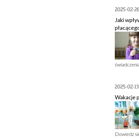
2025-02-2
Jaki wpły
płacącego
świadczenia
2025-02-1
Wakacje p
Dowiedz się