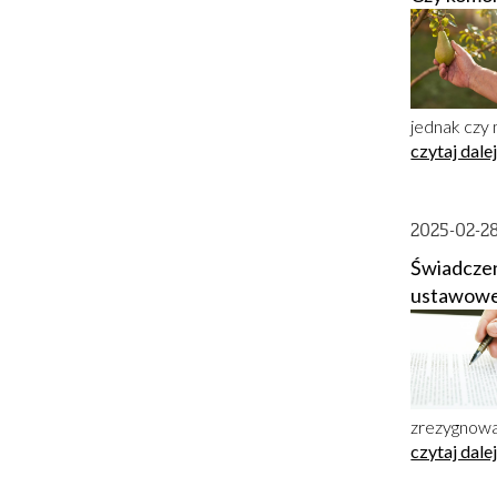
jednak czy
czytaj dale
2025-02-2
Świadczen
ustawowe
zrezygnować
czytaj dale