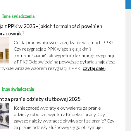
2
Inne świadczenia
a z PPK w 2025 – jakich formalności powinien
pracownik?
Co da pracownikowi oszczędzanie w ramach PPK?
Czy rezygnacja z PPK wiąże się z jakimiś
formalnościami? Jak wypełnić deklarację rezygnacji
z PPK? Odpowiedzi na powyższe pytania znajdziesz
rtykule wraz ze wzorem rezygnacji z PPK!
czytaj dalej
1
Inne świadczenia
t za pranie odzieży służbowej 2025
Konieczność wypłaty ekwiwalentu za pranie
odzieży roboczej wynika z Kodeksu pracy. Czy
zawsze należy wypłacać ekwiwalent za pranie? Czy
za pranie odzieży służbowej się go otrzymuje?