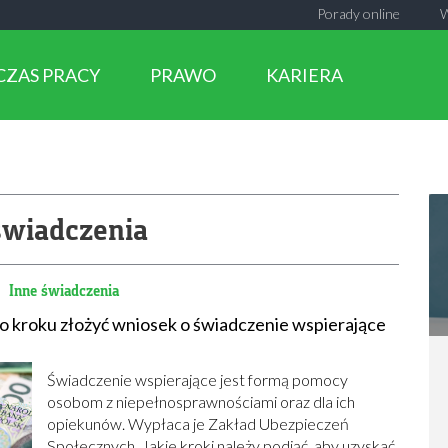
Porady online
CZAS PRACY
PRAWO
KARIERA
świadczenia
8
Inne świadczenia
po kroku złożyć wniosek o świadczenie wspierające
Świadczenie wspierające jest formą pomocy
osobom z niepełnosprawnościami oraz dla ich
opiekunów. Wypłaca je Zakład Ubezpieczeń
Społecznych. Jakie kroki należy podjąć, aby uzyskać