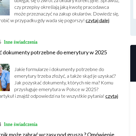
ubiegać się o zwrot za okulary korekcyjne. Sprawdź,
czy przepisy określają jaką kwotę pracodawca
może przeznaczyć na zakup okularów. Dowiedz się,
robić w przypadku gdy wada się pogorszy!
czytaj dalej
6
Inne świadczenia
ć dokumenty potrzebne do emerytury w 2025
Jakie formularze i dokumenty potrzebne do
emerytury trzeba złożyć, a także skąd je uzyskać?
Jak pozyskać dokumenty, których nie ma? Komu
przysługuje emerytura w Polsce w 2025?
artykuł i znajdź odpowiedzi na te wszystkie pytania!
czytaj
4
Inne świadczenia
nik może zabrać wczasy pod gruszą ? Omówienie