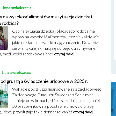
6
Inne świadczenia
w na wysokość alimentów ma sytuacja dziecka i
 rodzica?
Ogólna sytuacja dziecka i płacącego rodzica ma
wpływ na wysokość alimentów, lecz nie każdy wie
jakie dokładnie czynniki mają znaczenie. Dowiedz
się w artykule jak mają się do tego otrzymywane
, możliwości zarobkowe i inne!
czytaj dalej
3
Inne świadczenia
od gruszą a świadczenie urlopowe w 2025 r.
Wakacje pod gruszą finansowane są z zakładowego
Zakładowego Funduszu Świadczeń Socjalnych.
Istnieje on w firmach, które zatrudniają co najmniej
50 pracowników na podstawie umowy o pracę.
, kiedy przysługuje takie dofinansowanie!
czytaj dalej