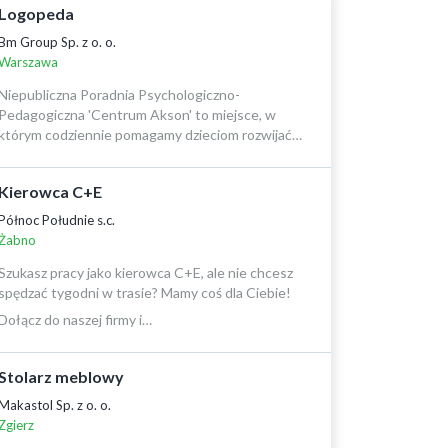
Logopeda
Bm Group Sp. z o. o.
Warszawa
Niepubliczna Poradnia Psychologiczno-
Pedagogiczna 'Centrum Akson' to miejsce, w
którym codziennie pomagamy dzieciom rozwijać…
Kierowca C+E
Północ Południe s.c.
Żabno
Szukasz pracy jako kierowca C+E, ale nie chcesz
spędzać tygodni w trasie? Mamy coś dla Ciebie!
Dołącz do naszej firmy i…
Stolarz meblowy
Makastol Sp. z o. o.
Zgierz