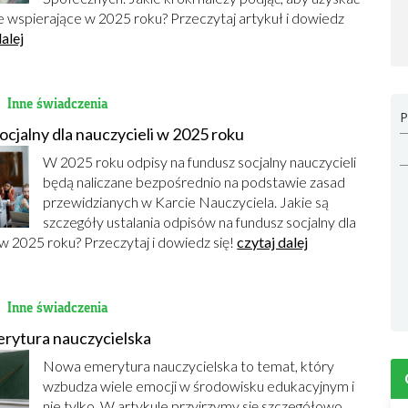
 wspierające w 2025 roku? Przeczytaj artykuł i dowiedz
dalej
7
Inne świadczenia
P
ocjalny dla nauczycieli w 2025 roku
W 2025 roku odpisy na fundusz socjalny nauczycieli
będą naliczane bezpośrednio na podstawie zasad
przewidzianych w Karcie Nauczyciela. Jakie są
szczegóły ustalania odpisów na fundusz socjalny dla
 w 2025 roku? Przeczytaj i dowiedz się!
czytaj dalej
3
Inne świadczenia
rytura nauczycielska
Nowa emerytura nauczycielska to temat, który
wzbudza wiele emocji w środowisku edukacyjnym i
nie tylko. W artykule przyjrzymy się szczegółowo