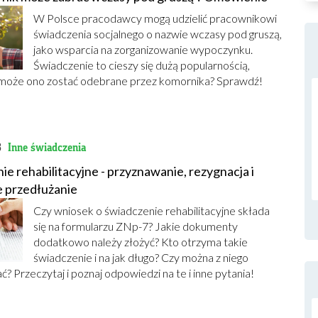
W Polsce pracodawcy mogą udzielić pracownikowi
świadczenia socjalnego o nazwie wczasy pod gruszą,
jako wsparcia na zorganizowanie wypoczynku.
Świadczenie to cieszy się dużą popularnością,
 może ono zostać odebrane przez komornika? Sprawdź!
j
8
Inne świadczenia
ie rehabilitacyjne - przyznawanie, rezygnacja i
 przedłużanie
Czy wniosek o świadczenie rehabilitacyjne składa
się na formularzu ZNp-7? Jakie dokumenty
dodatkowo należy złożyć? Kto otrzyma takie
świadczenie i na jak długo? Czy można z niego
? Przeczytaj i poznaj odpowiedzi na te i inne pytania!
j