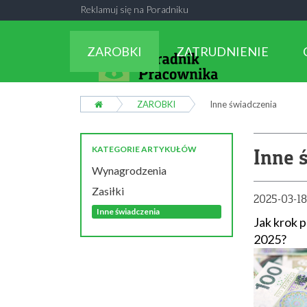
Reklamuj się na Poradniku
ZAROBKI
ZATRUDNIENIE
ZAROBKI
Inne świadczenia
KATEGORIE ARTYKUŁÓW
Inne 
Wynagrodzenia
Zasiłki
2025-03-1
Inne świadczenia
Jak krok 
2025?