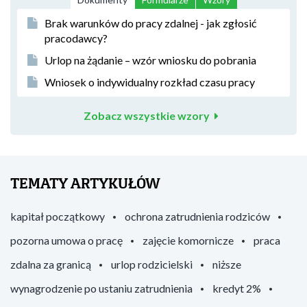
Brak warunków do pracy zdalnej - jak zgłosić
pracodawcy?
Urlop na żądanie – wzór wniosku do pobrania
Wniosek o indywidualny rozkład czasu pracy
Zobacz wszystkie wzory
TEMATY ARTYKUŁÓW
kapitał początkowy
ochrona zatrudnienia rodziców
pozorna umowa o pracę
zajęcie komornicze
praca
zdalna za granicą
urlop rodzicielski
niższe
wynagrodzenie po ustaniu zatrudnienia
kredyt 2%